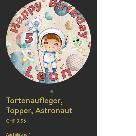
Tortenaufleger,
Topper, Astronaut
Preis
CHF 9.95
Ausführung
*