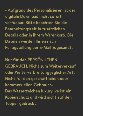
• Aufgrund des Personalisieren ist der
digitale Download nicht sofort
verfügbar. Bitte beachten Sie die
Bearbeitungszeit in zusätzlichen
Details oder in Ihrem Warenkorb. Die
Dateien werden Ihnen nach
Fertigstellung per E-Mail zugesandt.
Nur für den PERSÖNLICHEN
GEBRAUCH. Nicht zum Weiterverkauf
oder Weiterverbreitung jeglicher Art.
Nicht für den geschäftlichen oder
kommerziellen Gebrauch.
Das Wasserzeichen luxurylive ist ein
Kopierschutz und wird nicht auf den
Topper gedruckt