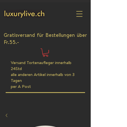
Gratisversand für Bestellungen über
Fr.55.-
Versand Tortenaufleger innerhalb
24Std
alle anderen Artikel innerhalb von 3
Tagen
per A Post