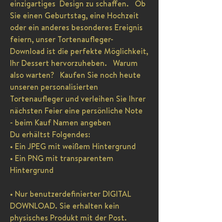
einzigartiges Design zu schaffen. Ob
Sie einen Geburtstag, eine Hochzeit
oder ein anderes besonderes Ereignis
feiern, unser Tortenaufleger-
Download ist die perfekte Möglichkeit,
Ihr Dessert hervorzuheben. Warum
also warten? Kaufen Sie noch heute
unseren personalisierten
Tortenaufleger und verleihen Sie Ihrer
nächsten Feier eine persönliche Note
- beim Kauf Namen angeben
Du erhältst Folgendes:
• Ein JPEG mit weißem Hintergrund
• Ein PNG mit transparentem
Hintergrund
• Nur benutzerdefinierter DIGITAL
DOWNLOAD. Sie erhalten kein
physisches Produkt mit der Post.