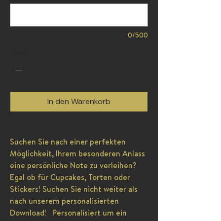
0/500
Anzahl
*
In den Warenkorb
Suchen Sie nach einer perfekten
Möglichkeit, Ihrem besonderen Anlass
eine persönliche Note zu verleihen?
Egal ob für Cupcakes, Torten oder
Stickers! Suchen Sie nicht weiter als
nach unserem personalisierten
Download! Personalisiert um ein