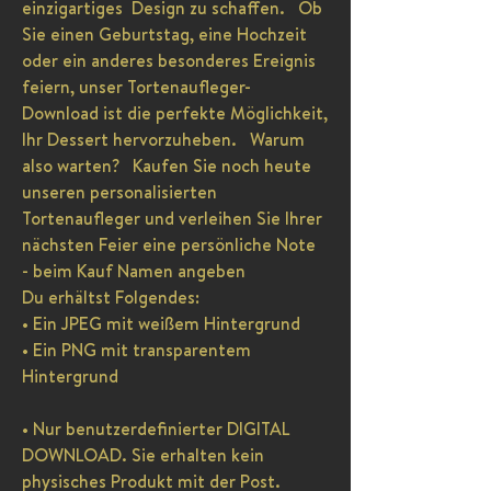
einzigartiges Design zu schaffen. Ob
Sie einen Geburtstag, eine Hochzeit
oder ein anderes besonderes Ereignis
feiern, unser Tortenaufleger-
Download ist die perfekte Möglichkeit,
Ihr Dessert hervorzuheben. Warum
also warten? Kaufen Sie noch heute
unseren personalisierten
Tortenaufleger und verleihen Sie Ihrer
nächsten Feier eine persönliche Note
- beim Kauf Namen angeben
Du erhältst Folgendes:
• Ein JPEG mit weißem Hintergrund
• Ein PNG mit transparentem
Hintergrund
• Nur benutzerdefinierter DIGITAL
DOWNLOAD. Sie erhalten kein
physisches Produkt mit der Post.