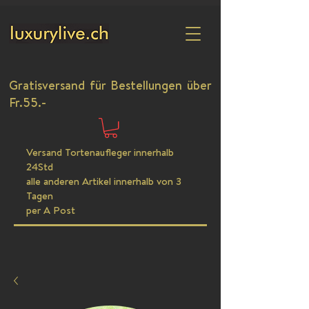
Gratisversand für Bestellungen über
Fr.55.-
Versand Tortenaufleger innerhalb
24Std
alle anderen Artikel innerhalb von 3
Tagen
per A Post