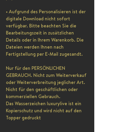
• Aufgrund des Personalisieren ist der
digitale Download nicht sofort
verfügbar. Bitte beachten Sie die
Bearbeitungszeit in zusätzlichen
Details oder in Ihrem Warenkorb. Die
Dateien werden Ihnen nach
Fertigstellung per E-Mail zugesandt.
Nur für den PERSÖNLICHEN
GEBRAUCH. Nicht zum Weiterverkauf
oder Weiterverbreitung jeglicher Art.
Nicht für den geschäftlichen oder
kommerziellen Gebrauch.
Das Wasserzeichen luxurylive ist ein
Kopierschutz und wird nicht auf den
Topper gedruckt