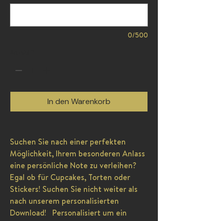
0/500
Anzahl
*
In den Warenkorb
Suchen Sie nach einer perfekten
Möglichkeit, Ihrem besonderen Anlass
eine persönliche Note zu verleihen?
Egal ob für Cupcakes, Torten oder
Stickers! Suchen Sie nicht weiter als
nach unserem personalisierten
Download! Personalisiert um ein