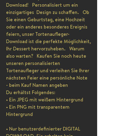
Download! Personalisiert um ein
einzigartiges Design zu schaffen. Ob
Sie einen Geburtstag, eine Hochzeit
oder ein anderes besonderes Ereignis
feiern, unser Tortenaufleger-
Download ist die perfekte Möglichkeit,
Ihr Dessert hervorzuheben. Warum
also warten? Kaufen Sie noch heute
unseren personalisierten
Tortenaufleger und verleihen Sie Ihrer
nächsten Feier eine persönliche Note
- beim Kauf Namen angeben
Du erhältst Folgendes:
• Ein JPEG mit weißem Hintergrund
• Ein PNG mit transparentem
Hintergrund
• Nur benutzerdefinierter DIGITAL