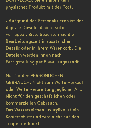
DOWNLOAD. Sie erhalten kein
physisches Produkt mit der Post.
• Aufgrund des Personalisieren ist der
digitale Download nicht sofort
verfügbar. Bitte beachten Sie die
Bearbeitungszeit in zusätzlichen
Details oder in Ihrem Warenkorb. Die
Dateien werden Ihnen nach
Fertigstellung per E-Mail zugesandt.
Nur für den PERSÖNLICHEN
GEBRAUCH. Nicht zum Weiterverkauf
oder Weiterverbreitung jeglicher Art.
Nicht für den geschäftlichen oder
kommerziellen Gebrauch.
Das Wasserzeichen luxurylive ist ein
Kopierschutz und wird nicht auf den
Topper gedruckt