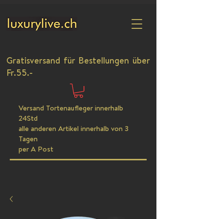
Gratisversand für Bestellungen über
Fr.55.-
Versand Tortenaufleger innerhalb
24Std
alle anderen Artikel innerhalb von 3
Tagen
per A Post