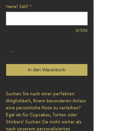
Name? Zahl?
*
0/500
Anzahl
*
In den Warenkorb
Suchen Sie nach einer perfekten
Möglichkeit, Ihrem besonderen Anlass
eine persönliche Note zu verleihen?
Egal ob für Cupcakes, Torten oder
Stickers! Suchen Sie nicht weiter als
nach unserem personalisierten