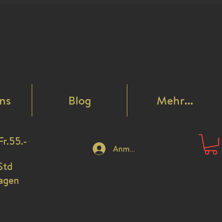
ns
Blog
Mehr...
Fr.55.-
Anmelden
Std
Tagen